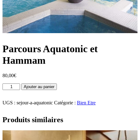
Parcours Aquatonic et
Hammam
80,00
€
quantité
Ajouter au panier
de
Parcours
Aquatonic
UGS :
sejour-a-aquatonic
Catégorie :
Bien Etre
et
Hammam
Produits similaires